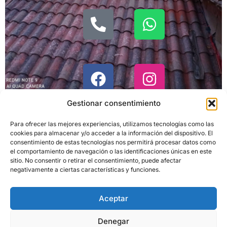
Gestionar consentimiento
Para ofrecer las mejores experiencias, utilizamos tecnologías como las
cookies para almacenar y/o acceder a la información del dispositivo. El
consentimiento de estas tecnologías nos permitirá procesar datos como
el comportamiento de navegación o las identificaciones únicas en este
sitio. No consentir o retirar el consentimiento, puede afectar
Nuestra empresa
Contacto
negativamente a ciertas características y funciones.
Quiénes somos
Blog
+34 699
675 776
Servicios
FAQ
cto@cubiertasytejadosjavierarias.es
Aceptar
Proyectos
Contacto
Denegar